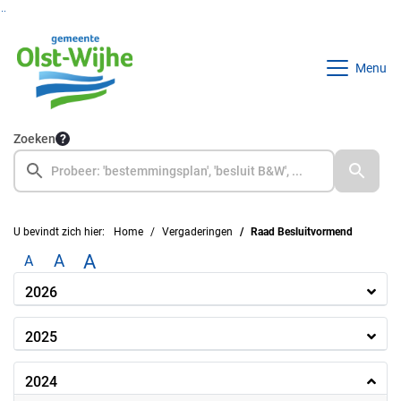
Ga naar de inhoud van deze pagina
Ga naar het zoeken
Ga naar het menu
Menu
Zoeken
U bevindt zich hier:
Home
Vergaderingen
Raad Besluitvormend
A
A
A
2026
2025
2024