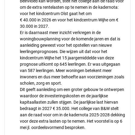
beïnvloed kan worden, stelt het college aan de raad voor
om de extra rentelasten op te nemen in de kadernota:
voor het kindcentrum Olst gaat het om
€ 40.000 in 2026 en voor het kindcentrum Wijhe om €
30.000 in 2027.
Er is daarnaast meer inzicht verkregen in de
woningbouwplanning voor de komende jaren en dat is
aanleiding geweest voor het opstellen van nieuwe
leerlingenprognoses. Die wijzen uit dat voor het
kindcentrum Wijhe het 15 jaargemiddelde van deze
prognose uitkomt op 645 leerlingen. Er was uitgegaan
van 587 leerlingen. Meer woningen betekent meer
inwoners en dus meer behoefte aan voorzieningen zoals
scholen, zorg en sport.
Dit geeft aanleiding om een groter gebouw te ontwerpen
waardoor de investeringskosten en de jaarlijkse
kapitaallasten zullen stijgen. De jaarlijkse last hiervan
bedraagt in 2027 € 35.000. Het college van B&W stelt
aan de raad voor om in de kadernota 2025-2028 dekking
voor deze extra lasten op te nemen. Het voorstel is op 6
mei jl. oordeelsvormend besproken.