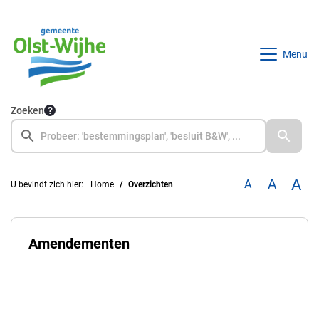
Ga naar de inhoud van deze pagina
Ga naar het zoeken
Ga naar het menu
Menu
Zoeken
A
A
A
U bevindt zich hier:
Home
Overzichten
Amendementen