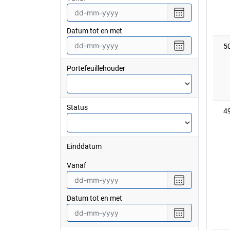
Selecteer
een
Datum tot en met
datum
vanaf
Selecteer
5
een
datum
Portefeuillehouder
tot
en
met
Status
4
Einddatum
vanaf
Selecteer
een
Datum tot en met
datum
vanaf
Selecteer
een