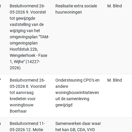
8
Besluitvormend 26-
Realisatie extra sociale
M. Blind
05-2026 9. Voorstel
huurwoningen
tot gewijzigde
vaststelling van de
wijziging van het
omgevingsplan "TAM-
omgevingsplan
Hoofdstuk 22b,
Wengelerhoek - Fase
1, Wijhe" (14227-
2026)
7
Besluitvormend 26-
Ondersteuning CPO’s en
M. Blind
05-2026 8. Voorstel
andere
tot aanvraag
woningbouwinitiatieven
kredieten voor
uit de samenleving
woningbouw
gewijzigd
Boerhaar
6
Besluitvormend 11-
Samenwerken daar waar
05-2026 12. Motie
het kan GB, CDA, VVD