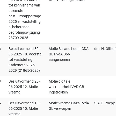
tot kennisname van
de eerste
bestuursrapportage
2025 en vaststelling
bijbehorende
begrotingswijziging
23709-2025
6
Besluitvormend 30-
Motie Salland Loont CDA
drs. H. Olthof
06-2025 10. Voorstel
GL PvdA D66
tot vaststelling
aangenomen
Kadernota 2026-
2029 (21865-2025)
8
Besluitvormend 23-
Motie digitale
06-2025 12. Motie
weerbaarheid VVD GB
vreemd
Ingetrokken
5
Besluitvormend 10-
Motie vreemd Gaza PvdA
S.A.E. Poepje
06-2025 10. Motie
GL verworpen
vreemd