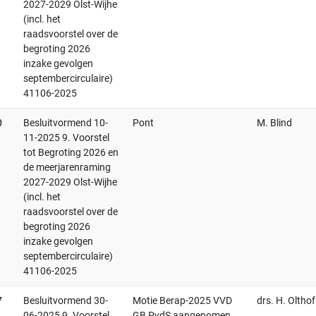
2027-2029 Olst-Wijhe
(incl. het
raadsvoorstel over de
begroting 2026
inzake gevolgen
septembercirculaire)
41106-2025
0
Besluitvormend 10-
Pont
M. Blind
11-2025 9. Voorstel
tot Begroting 2026 en
de meerjarenraming
2027-2029 Olst-Wijhe
(incl. het
raadsvoorstel over de
begroting 2026
inzake gevolgen
septembercirculaire)
41106-2025
7
Besluitvormend 30-
Motie Berap-2025 VVD
drs. H. Olthof
06-2025 9. Voorstel
GB PvdS aangenomen