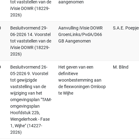
tot vaststellen van de
aangenomen
iVisie DOWR (18229-
2026)
0
Besluitvormend 29-
Aanvulling iVisie DOWR
S.A.E. Poepje
06-2026 14. Voorstel
GroenLinks/PvdA/D66
tot vaststellen van de
GB Aangenomen
iVisie DOWR (18229-
2026)
9
Besluitvormend 26-
Het geven van een
M. Blind
05-2026 9. Voorstel
definitieve
tot gewijzigde
woonbestemming aan
vaststelling van de
de flexwoningen Omloop
wijziging van het
te Wijhe
omgevingsplan "TAM-
omgevingsplan
Hoofdstuk 22b,
Wengelerhoek - Fase
1, Wijhe" (14227-
2026)