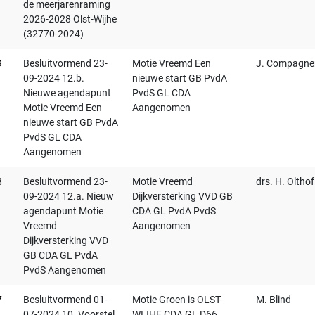
de meerjarenraming
2026-2028 Olst-Wijhe
(32770-2024)
9
Besluitvormend 23-
Motie Vreemd Een
J. Compagne
09-2024 12.b.
nieuwe start GB PvdA
Nieuwe agendapunt
PvdS GL CDA
Motie Vreemd Een
Aangenomen
nieuwe start GB PvdA
PvdS GL CDA
Aangenomen
8
Besluitvormend 23-
Motie Vreemd
drs. H. Olthof
09-2024 12.a. Nieuw
Dijkversterking VVD GB
agendapunt Motie
CDA GL PvdA PvdS
Vreemd
Aangenomen
Dijkversterking VVD
GB CDA GL PvdA
PvdS Aangenomen
7
Besluitvormend 01-
Motie Groen is OLST-
M. Blind
07-2024 10. Voorstel
WIJHE CDA GL D66