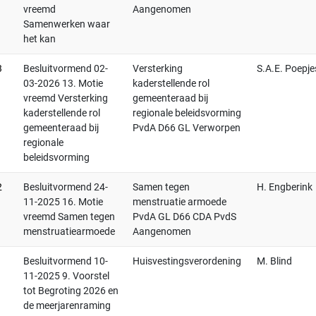
vreemd
Aangenomen
Samenwerken waar
het kan
3
Besluitvormend 02-
Versterking
S.A.E. Poepje
03-2026 13. Motie
kaderstellende rol
vreemd Versterking
gemeenteraad bij
kaderstellende rol
regionale beleidsvorming
gemeenteraad bij
PvdA D66 GL Verworpen
regionale
beleidsvorming
2
Besluitvormend 24-
Samen tegen
H. Engberink
11-2025 16. Motie
menstruatie armoede
vreemd Samen tegen
PvdA GL D66 CDA PvdS
menstruatiearmoede
Aangenomen
1
Besluitvormend 10-
Huisvestingsverordening
M. Blind
11-2025 9. Voorstel
tot Begroting 2026 en
de meerjarenraming