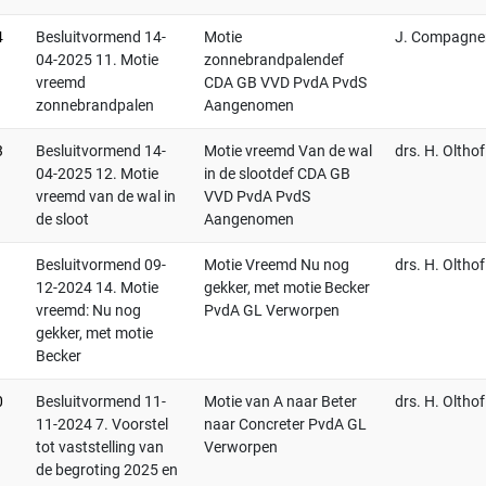
4
Besluitvormend 14-
Motie
J. Compagne
04-2025 11. Motie
zonnebrandpalendef
vreemd
CDA GB VVD PvdA PvdS
zonnebrandpalen
Aangenomen
3
Besluitvormend 14-
Motie vreemd Van de wal
drs. H. Olthof
04-2025 12. Motie
in de slootdef CDA GB
vreemd van de wal in
VVD PvdA PvdS
de sloot
Aangenomen
1
Besluitvormend 09-
Motie Vreemd Nu nog
drs. H. Olthof
12-2024 14. Motie
gekker, met motie Becker
vreemd: Nu nog
PvdA GL Verworpen
gekker, met motie
Becker
0
Besluitvormend 11-
Motie van A naar Beter
drs. H. Olthof
11-2024 7. Voorstel
naar Concreter PvdA GL
tot vaststelling van
Verworpen
de begroting 2025 en