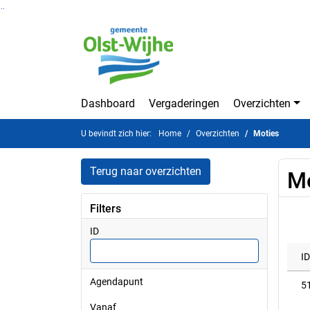
Ga naar de inhoud van deze pagina
Ga naar het zoeken
Ga naar het menu
Dashboard
Vergaderingen
Overzichten
U bevindt zich hier:
Home
Overzichten
Moties
Terug naar overzichten
Mo
Filters
ID
ID
Agendapunt
5
vanaf