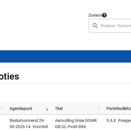
Zoeken
ties
Agendapunt
Titel
Portefeuilleh
1
Besluitvormend 29-
Aanvulling iVisie DOWR
S.A.E. Poepje
06-2026 14. Voorstel
GB GL-PvdA-D66