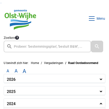
Ga naar de inhoud van deze pagina
Ga naar het zoeken
Ga naar het menu
Menu
Zoeken
U bevindt zich hier:
Home
Vergaderingen
Raad Oordeelsvormend
A
A
A
2026
2025
2024