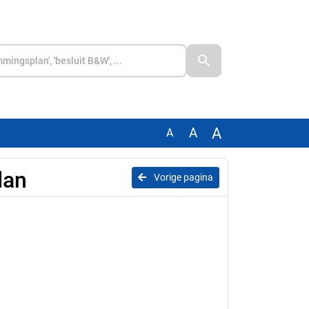
A
A
A
lan
Vorige pagina