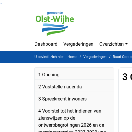
Ga naar de inhoud van deze pagina
Ga naar het zoeken
Ga naar het menu
Dashboard
Vergaderingen
Overzichten
U bevindt zich hier:
Home
Vergaderingen
Raad Oordee
3 
1 Opening
2 Vaststellen agenda
3 Spreekrecht inwoners
4 Voorstel tot het indienen van
zienswijzen op de
ontwerpbegrotingen 2026 en de